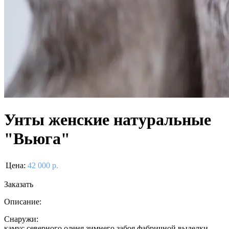
Унты женские натуральные
"Вьюга"
Цена:
42 000 р.
Заказать
Описание:
Снаружи:
камус северного оленя зимнего забоя фабричной выделки.