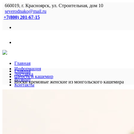
660019, г. Красноярск, ул. Строительная, дом 10
severodnako@mail.ru
+7(800) 201-67-15
Главная
Информация
Главная
Доставка
Шерсть и кашемир
Возврат
Носки кремовые женские из монгольского кашемира
Контакты